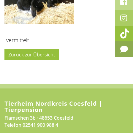
-vermittelt-
Zurück zur Übersicht
Tierheim Nordkreis Coesfeld |
Tierpension
Flamschen 3b · 48653 Coesfeld
Telefon
02541 900 988 4