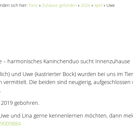
inden sich hier:
Tiere
»
Zuhause gefunden
»
2026
»
April
»
Uwe
e – harmonisches Kaninchenduo sucht Innenzuhause
lich) und Uwe (kastrierter Bock) wurden bei uns im 
vermittelt. Die beiden sind neugierig, aufgeschlossen
.
d 2019 gebohren.
Uwe und Lina gerne kennenlernen möchten, dann melden
 9009884