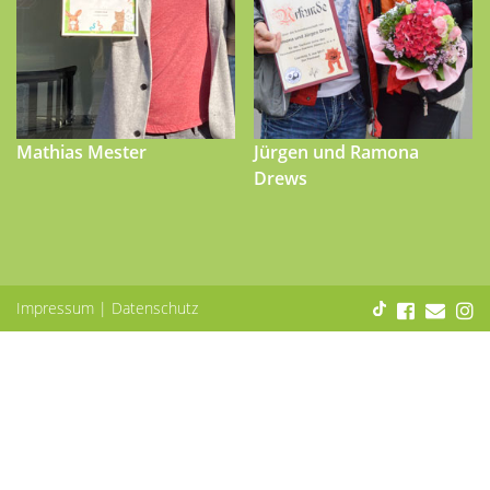
Mathias Mester
Jürgen und Ramona
Drews
Impressum
|
Datenschutz