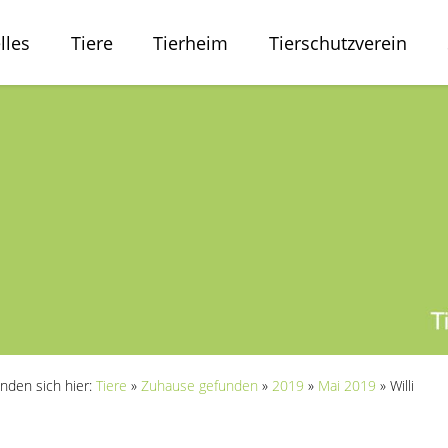
lles
Tiere
Tierheim
Tierschutzverein
inden sich hier:
Tiere
»
Zuhause gefunden
»
2019
»
Mai 2019
»
Willi