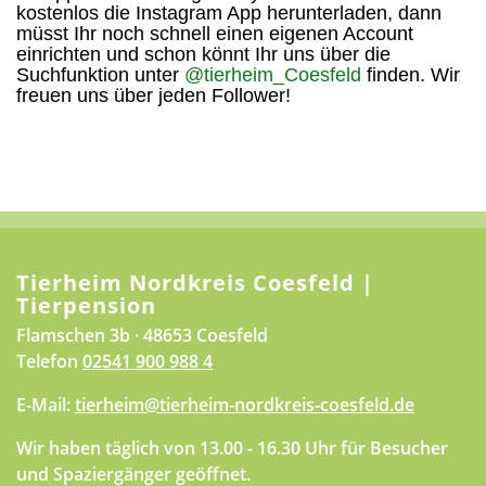
kostenlos die Instagram App herunterladen, dann
müsst Ihr noch schnell einen eigenen Account
einrichten und schon könnt Ihr uns über die
Suchfunktion unter
@tierheim_Coesfeld
finden. Wir
freuen uns über jeden Follower!
Tierheim Nordkreis Coesfeld |
Tierpension
Flamschen 3b · 48653 Coesfeld
Telefon
02541 900 988 4
E-Mail:
tierheim@tierheim-nordkreis-coesfeld.de
Wir haben täglich von 13.00 - 16.30 Uhr für Besucher
und Spaziergänger geöffnet.