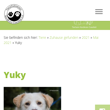
Previous
Next
Sie befinden sich hier:
Tiere
»
Zuhause gefunden
»
2021
»
Mai
2021
»
Yuky
Yuky