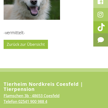
-vermittelt-
Zurück zur Übersicht
Tierheim Nordkreis Coesfeld |
Tierpension
Flamschen 3b · 48653 Coesfeld
Telefon
02541 900 988 4