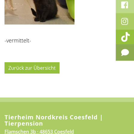
-vermittelt-
Zurück zur Übersicht
Tierheim Nordkreis Coesfeld |
Tierpension
Flamschen 3b · 48653 Coesfeld