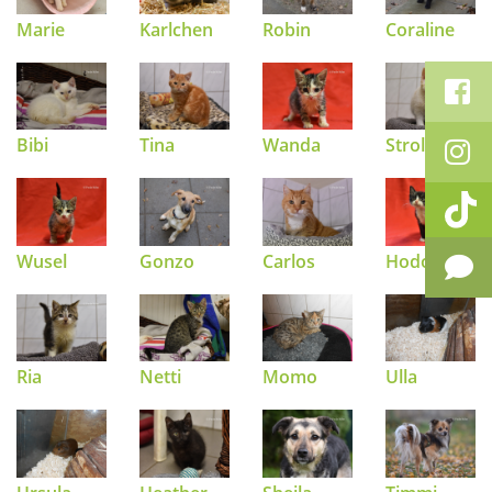
Marie
Karlchen
Robin
Coraline
Bibi
Tina
Wanda
Strolch
Wusel
Gonzo
Carlos
Hodor
Ria
Netti
Momo
Ulla