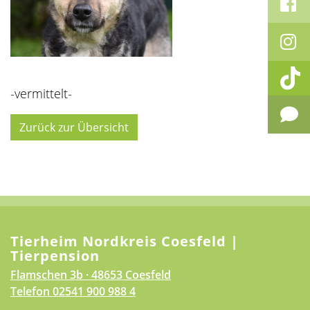
-vermittelt-
Zurück zur Übersicht
Tierheim Nordkreis Coesfeld |
Tierpension
Flamschen 3b · 48653 Coesfeld
Telefon
02541 900 988 4